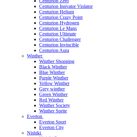
Centurion Zero
Centurion Innvator Violator
Centurion Helium
Centurion Crazy Point
Centurion Hydrogen
Centurion Le Mans
Centurion Ultimate
Centurion Challenger
Centurion Invincible
Centurion Aura
Winther
Winther Shopping
Black Winther
Blue Winther
Purple Winther
Yellow Winther
Grey winther
Green Winther
Red Winther
Winther Society
Winther Sprite
Everton
Everton Sport
Everton City
Nishiki