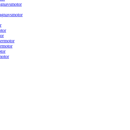
agnavsmotor
agnavsmotor
r
tor
or
termotor
ermotor
tor
motor