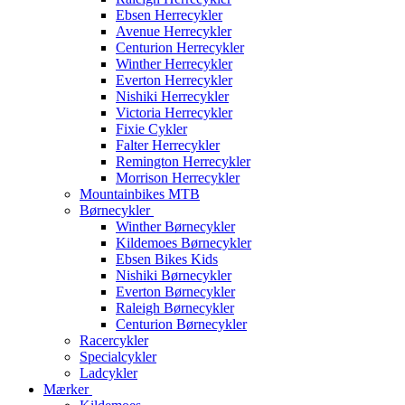
Ebsen Herrecykler
Avenue Herrecykler
Centurion Herrecykler
Winther Herrecykler
Everton Herrecykler
Nishiki Herrecykler
Victoria Herrecykler
Fixie Cykler
Falter Herrecykler
Remington Herrecykler
Morrison Herrecykler
Mountainbikes MTB
Børnecykler
Winther Børnecykler
Kildemoes Børnecykler
Ebsen Bikes Kids
Nishiki Børnecykler
Everton Børnecykler
Raleigh Børnecykler
Centurion Børnecykler
Racercykler
Specialcykler
Ladcykler
Mærker