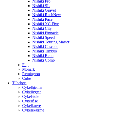
Nishiki Pro
Nishiki SL
Nishiki Gravel
Nishiki Rush
New
Nishiki Pace
Nishiki XC Five
Nishiki City
Nishiki Pinnacle
Nishiki Speed
Nishiki Touring Master
Nishiki Cascade
Nishiki Timbuk
Nishiki Reno
Nishiki Comp
Fuji
Monark
Remington
Cube
Tilbehør
Cykelhjelme
Cykellygter
Cykelstole
Cykellåse
Cykelkurve
Cykelskærme