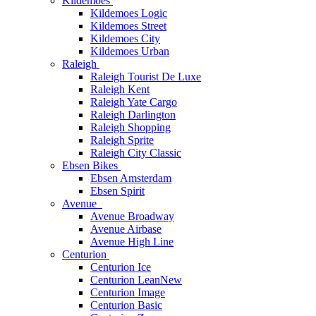
Kildemoes
Kildemoes Logic
Kildemoes Street
Kildemoes City
Kildemoes Urban
Raleigh
Raleigh Tourist De Luxe
Raleigh Kent
Raleigh Yate Cargo
Raleigh Darlington
Raleigh Shopping
Raleigh Sprite
Raleigh City Classic
Ebsen Bikes
Ebsen Amsterdam
Ebsen Spirit
Avenue
Avenue Broadway
Avenue Airbase
Avenue High Line
Centurion
Centurion Ice
Centurion Lean
New
Centurion Image
Centurion Basic