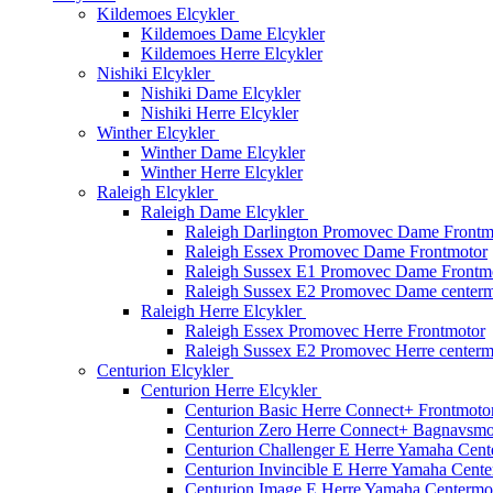
Kildemoes Elcykler
Kildemoes Dame Elcykler
Kildemoes Herre Elcykler
Nishiki Elcykler
Nishiki Dame Elcykler
Nishiki Herre Elcykler
Winther Elcykler
Winther Dame Elcykler
Winther Herre Elcykler
Raleigh Elcykler
Raleigh Dame Elcykler
Raleigh Darlington Promovec Dame Frontm
Raleigh Essex Promovec Dame Frontmotor
Raleigh Sussex E1 Promovec Dame Frontm
Raleigh Sussex E2 Promovec Dame centerm
Raleigh Herre Elcykler
Raleigh Essex Promovec Herre Frontmotor
Raleigh Sussex E2 Promovec Herre centerm
Centurion Elcykler
Centurion Herre Elcykler
Centurion Basic Herre Connect+ Frontmoto
Centurion Zero Herre Connect+ Bagnavsmo
Centurion Challenger E Herre Yamaha Cent
Centurion Invincible E Herre Yamaha Cent
Centurion Image E Herre Yamaha Centermo