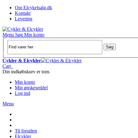
Om Elcykelsalg.dk
Kontakt
Levering
Menu
Søg
Min konto
Søg
Cykler & Elcykler
Cart
Din indkøbskurv er tom.
Min konto
Min ønskeseddel
Log ind
Menu
Til forsiden
Elcykler