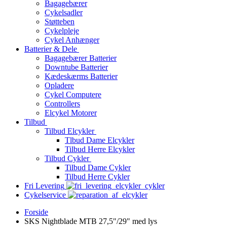
Bagagebærer
Cykelsadler
Støtteben
Cykelpleje
Cykel Anhænger
Batterier & Dele
Bagagebærer Batterier
Downtube Batterier
Kædeskærms Batterier
Opladere
Cykel Computere
Controllers
Elcykel Motorer
Tilbud
Tilbud Elcykler
Tlbud Dame Elcykler
Tilbud Herre Elcykler
Tilbud Cykler
Tilbud Dame Cykler
Tilbud Herre Cykler
Fri Levering
Cykelservice
Forside
SKS Nightblade MTB 27,5"/29" med lys