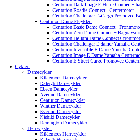
Centurion Dark Image E Herre Connect+ b
Centurion Roadie Connect+ Centermotor
Centurion Challenger E-Cargo Promovec B
Centurion Dame Elcykler
Centurion Basic Dame Connect+ Frontmoto
Centurion Zero Dame Connect+ Bagnavsmo
Centurion Helium Dame Connect+ frontmot
Centurion Challenger E damer Yamaha Cen
Centurion Invincible E Dame Yamaha Cent
Centurion Image E Dame Yamaha Centermo
Centurion E Street Cargo Promovec Center
Cykler
Damecykler
Kildemoes Damecykler
Raleigh Damecykler
Ebsen Damecykler
Avenue Damecykler
Centurion Damecykler
Winther Damecykler
Everton Damecykler
Nishiki Damecykler
Remington Damecykler
Herrecykler
Kildemoes Herrecykler
Raleigh Herrecykler