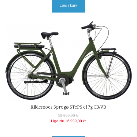
Læg i kurv
Kildemoes Sprogø STePS el 7g CB/VB
19.999,00 kr
Lige Nu
16.999,00 kr