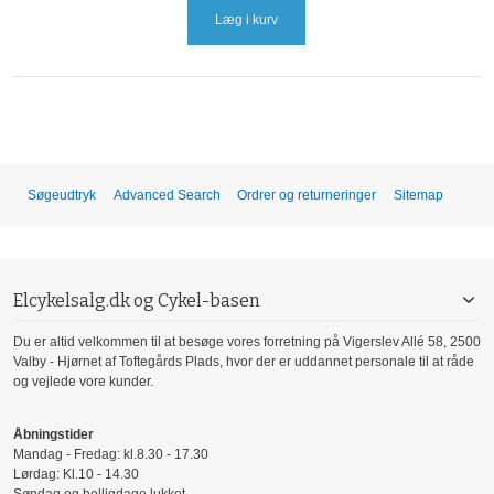
Læg i kurv
Søgeudtryk
Advanced Search
Ordrer og returneringer
Sitemap
Elcykelsalg.dk og Cykel-basen
Du er altid velkommen til at besøge vores forretning på Vigerslev Allé 58, 2500
Valby - Hjørnet af Toftegårds Plads, hvor der er uddannet personale til at råde
og vejlede vore kunder.
Åbningstider
Mandag - Fredag: kl.8.30 - 17.30
Lørdag: Kl.10 - 14.30
Søndag og helligdage lukket