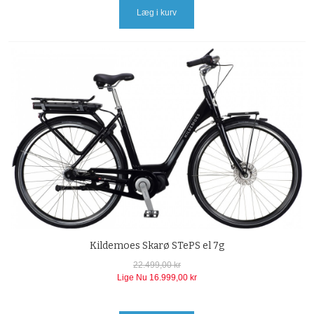
Læg i kurv
Kildemoes Skarø STePS el 7g
22.499,00 kr
Lige Nu
16.999,00 kr