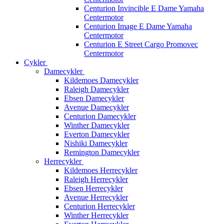
Centurion Invincible E Dame Yamaha
Centermotor
Centurion Image E Dame Yamaha
Centermotor
Centurion E Street Cargo Promovec
Centermotor
Cykler
Damecykler
Kildemoes Damecykler
Raleigh Damecykler
Ebsen Damecykler
Avenue Damecykler
Centurion Damecykler
Winther Damecykler
Everton Damecykler
Nishiki Damecykler
Remington Damecykler
Herrecykler
Kildemoes Herrecykler
Raleigh Herrecykler
Ebsen Herrecykler
Avenue Herrecykler
Centurion Herrecykler
Winther Herrecykler