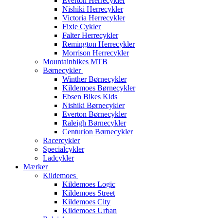
Everton Herrecykler
Nishiki Herrecykler
Victoria Herrecykler
Fixie Cykler
Falter Herrecykler
Remington Herrecykler
Morrison Herrecykler
Mountainbikes MTB
Børnecykler
Winther Børnecykler
Kildemoes Børnecykler
Ebsen Bikes Kids
Nishiki Børnecykler
Everton Børnecykler
Raleigh Børnecykler
Centurion Børnecykler
Racercykler
Specialcykler
Ladcykler
Mærker
Kildemoes
Kildemoes Logic
Kildemoes Street
Kildemoes City
Kildemoes Urban