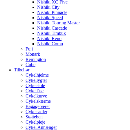
Nishiki XC Five
Nishiki City
Nishiki Pinnacle
Nishiki Speed
Nishiki Touring Master
Nishiki Cascade
Nishiki Timbuk
Nishiki Reno
Nishiki Comp
Fuji
Monark
Remington
Cube
Tilbehør
Cykelhjelme
Cykellygter
Cykelstole
Cykellåse
Cykelkurve
Cykelskærme
Bagagebærer
Cykelsadler
Støtteben
Cykelpleje
Cykel Anhænger