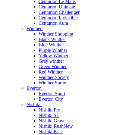
Centurion Le Mans
Centurion Ultimate
Centurion Challenger
Centurion Invincible
Centurion Aura
Winther
Winther Shopping
Black Winther
Blue Winther
Purple Winther
Yellow Winther
Grey winther
Green Winther
Red Winther
Winther Society
Winther Sprite
Everton
Everton Sport
Everton City
Nishiki
Nishiki Pro
Nishiki SL
Nishiki Gravel
Nishiki Rush
New
Nishiki Pace