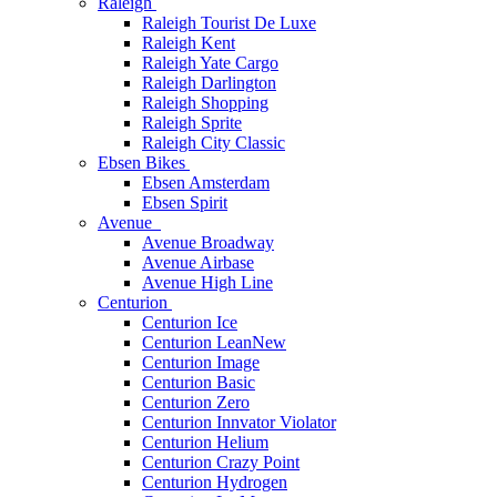
Raleigh
Raleigh Tourist De Luxe
Raleigh Kent
Raleigh Yate Cargo
Raleigh Darlington
Raleigh Shopping
Raleigh Sprite
Raleigh City Classic
Ebsen Bikes
Ebsen Amsterdam
Ebsen Spirit
Avenue
Avenue Broadway
Avenue Airbase
Avenue High Line
Centurion
Centurion Ice
Centurion Lean
New
Centurion Image
Centurion Basic
Centurion Zero
Centurion Innvator Violator
Centurion Helium
Centurion Crazy Point
Centurion Hydrogen