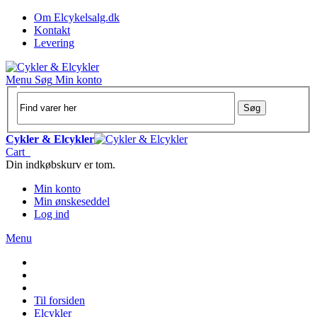
Om Elcykelsalg.dk
Kontakt
Levering
Menu
Søg
Min konto
Søg
Cykler & Elcykler
Cart
Din indkøbskurv er tom.
Min konto
Min ønskeseddel
Log ind
Menu
Til forsiden
Elcykler