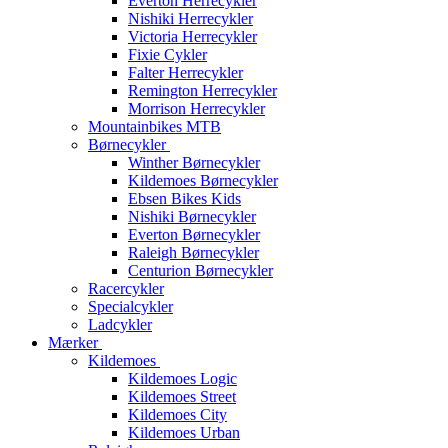
Everton Herrecykler
Nishiki Herrecykler
Victoria Herrecykler
Fixie Cykler
Falter Herrecykler
Remington Herrecykler
Morrison Herrecykler
Mountainbikes MTB
Børnecykler
Winther Børnecykler
Kildemoes Børnecykler
Ebsen Bikes Kids
Nishiki Børnecykler
Everton Børnecykler
Raleigh Børnecykler
Centurion Børnecykler
Racercykler
Specialcykler
Ladcykler
Mærker
Kildemoes
Kildemoes Logic
Kildemoes Street
Kildemoes City
Kildemoes Urban