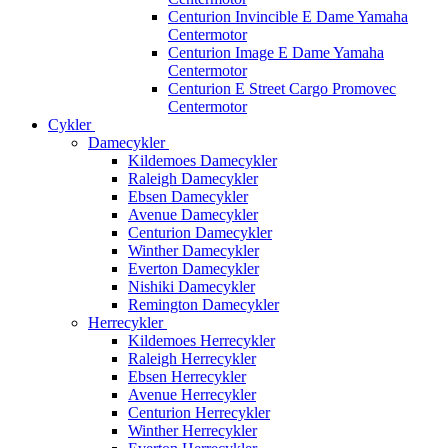
Centurion Invincible E Dame Yamaha
Centermotor
Centurion Image E Dame Yamaha
Centermotor
Centurion E Street Cargo Promovec
Centermotor
Cykler
Damecykler
Kildemoes Damecykler
Raleigh Damecykler
Ebsen Damecykler
Avenue Damecykler
Centurion Damecykler
Winther Damecykler
Everton Damecykler
Nishiki Damecykler
Remington Damecykler
Herrecykler
Kildemoes Herrecykler
Raleigh Herrecykler
Ebsen Herrecykler
Avenue Herrecykler
Centurion Herrecykler
Winther Herrecykler