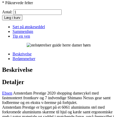
* Påkrævede felter
Antal:
Læg i kurv
Sæt på ønskeseddel
Sammenlign
Tip en ven
Beskrivelse
Bedømmelser
Beskrivelse
Detaljer
Ebsen
Amsterdam Prestige 2020 shopping damecykel med
fastmonteret frontkurv og 7 indvendige Shimano Nexus gear samt
fodbremse og en ekstra v-bremse på forhjulet.
Amsterdam Prestige er bygget på et 6061 aluminiums stel med
forkromede aluminiums skærme til hjul og kæde samt ergonomiske
greb i natur materiale og saddel i matchende farve, også fremsyillet i