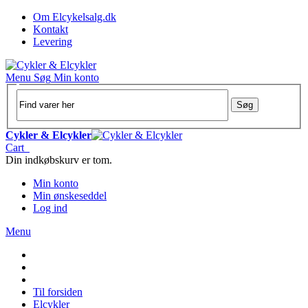
Om Elcykelsalg.dk
Kontakt
Levering
Menu
Søg
Min konto
Søg
Cykler & Elcykler
Cart
Din indkøbskurv er tom.
Min konto
Min ønskeseddel
Log ind
Menu
Til forsiden
Elcykler