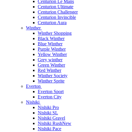
Centurion Le Mans
Centurion Ultimate
Centurion Challenger
Centurion Invincible
Centurion Aura
Winther
Winther Shopping
Black Winther
Blue Winther
Purple Winther
Yellow Winther
Grey winther
Green Winther
Red Winther
Winther Society
Winther Sprite
Everton
Everton Sport
Everton City
Nishiki
Nishiki Pro
Nishiki SL
Nishiki Gravel
Nishiki Rush
New
Nishiki Pace