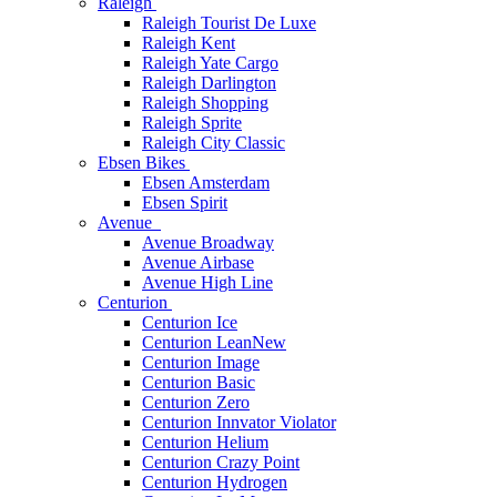
Raleigh
Raleigh Tourist De Luxe
Raleigh Kent
Raleigh Yate Cargo
Raleigh Darlington
Raleigh Shopping
Raleigh Sprite
Raleigh City Classic
Ebsen Bikes
Ebsen Amsterdam
Ebsen Spirit
Avenue
Avenue Broadway
Avenue Airbase
Avenue High Line
Centurion
Centurion Ice
Centurion Lean
New
Centurion Image
Centurion Basic
Centurion Zero
Centurion Innvator Violator
Centurion Helium
Centurion Crazy Point
Centurion Hydrogen