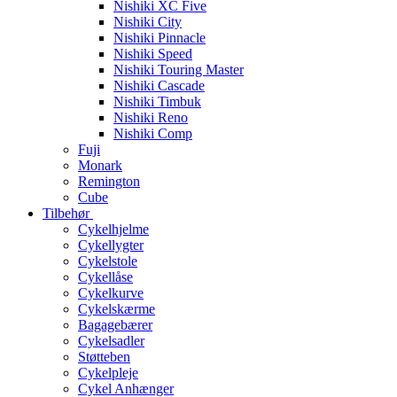
Nishiki XC Five
Nishiki City
Nishiki Pinnacle
Nishiki Speed
Nishiki Touring Master
Nishiki Cascade
Nishiki Timbuk
Nishiki Reno
Nishiki Comp
Fuji
Monark
Remington
Cube
Tilbehør
Cykelhjelme
Cykellygter
Cykelstole
Cykellåse
Cykelkurve
Cykelskærme
Bagagebærer
Cykelsadler
Støtteben
Cykelpleje
Cykel Anhænger