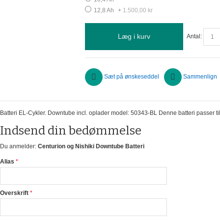
12,8 Ah
+
1.500,00 kr
Læg i kurv
Antal:
Sæt på ønskeseddel
Sammenlign
Batteri EL-Cykler. Downtube incl. oplader model: 50343-BL Denne batteri passer t
Indsend din bedømmelse
Du anmelder:
Centurion og Nishiki Downtube Batteri
Alias
Overskrift