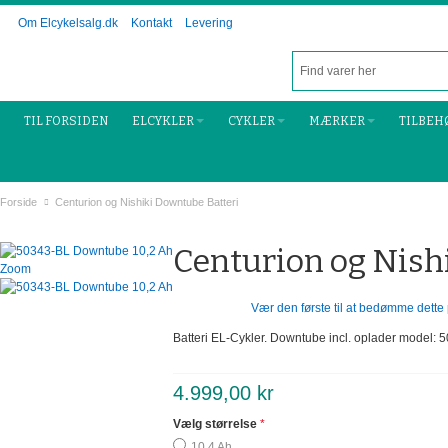
Om Elcykelsalg.dk
Kontakt
Levering
TIL FORSIDEN
ELCYKLER
CYKLER
MÆRKER
TILBEH
Forside
Centurion og Nishiki Downtube Batteri
Centurion og Nish
Zoom
Vær den første til at bedømme dette
Batteri EL-Cykler. Downtube incl. oplader model:
4.999,00 kr
Vælg størrelse
10,4 Ah