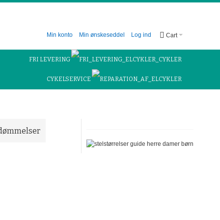
Min konto
Min ønskeseddel
Log ind
Cart
FRI LEVERING
CYKELSERVICE
dømmelser