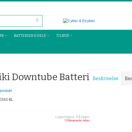
ØR
BATTERIER & DELE
TILBUD
iki Downtube Batteri
Beskrivelse
Be
 produkt
 50343-BL
Lagerstatus:
På lager
* Påkrævede felter