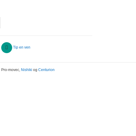
Tip en ven
il Pro-movec,
Nishiki
og
Centurion