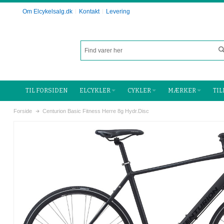
Om Elcykelsalg.dk
Kontakt
Levering
TIL FORSIDEN
ELCYKLER
CYKLER
MÆRKER
TI
Forside
Centurion Basic Fitness Herre 8g Hydr.Disc