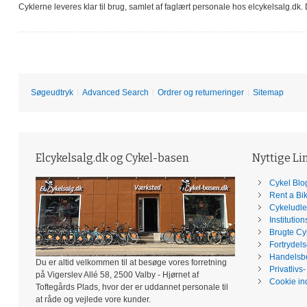
Cyklerne leveres klar til brug, samlet af faglært personale hos elcykelsalg.dk.
Søgeudtryk
Advanced Search
Ordrer og returneringer
Sitemap
Elcykelsalg.dk og Cykel-basen
Nyttige Li
Cykel Blo
Rent a Bi
Cykeludl
Institutio
Brugte Cy
Fortrydels
Handelsbe
Du er altid velkommen til at besøge vores forretning
Privatlivs
på Vigerslev Allé 58, 2500 Valby - Hjørnet af
Cookie ind
Toftegårds Plads, hvor der er uddannet personale til
at råde og vejlede vore kunder.