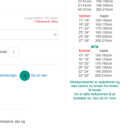
Lagerstatus:
På lager
* Påkrævede felter
Antal:
ammenlign
Tip en ven
rempind, styr og