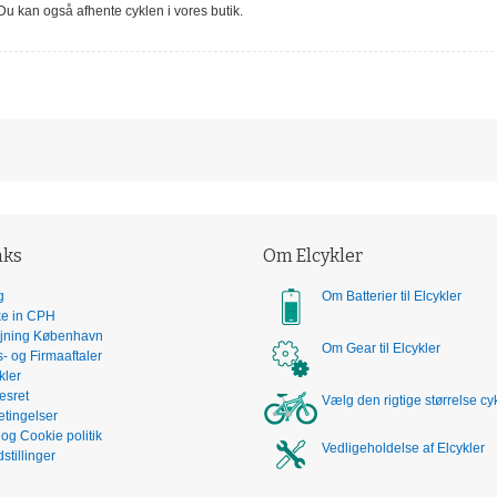
 Du kan også afhente cyklen i vores butik.
nks
Om Elcykler
g
Om Batterier til Elcykler
ke in CPH
ejning København
Om Gear til Elcykler
ns- og Firmaaftaler
kler
esret
Vælg den rigtige størrelse cyk
tingelser
- og Cookie politik
Vedligeholdelse af Elcykler
stillinger