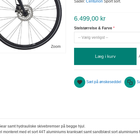
Sadel:
Centurion
Sport sort.
6.499,00 kr
Stelstørrelse & Farve
Zoom
Læg i kurv
Sæt på ønskeseddel
S
ear samt hydrauliske skivebremser på begge hjul.
fel monteret med et sort 44T aluminiums kranksæt samt sandblæst sort aluminiums f