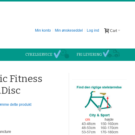
Min konto
Min ønskeseddel
Log ind
Cart
CYKELSERVICE
FRI LEVERING
ic Fitness
.Disc
dømme dette produkt
uncture