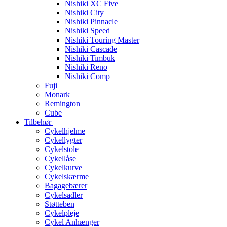
Nishiki XC Five
Nishiki City
Nishiki Pinnacle
Nishiki Speed
Nishiki Touring Master
Nishiki Cascade
Nishiki Timbuk
Nishiki Reno
Nishiki Comp
Fuji
Monark
Remington
Cube
Tilbehør
Cykelhjelme
Cykellygter
Cykelstole
Cykellåse
Cykelkurve
Cykelskærme
Bagagebærer
Cykelsadler
Støtteben
Cykelpleje
Cykel Anhænger