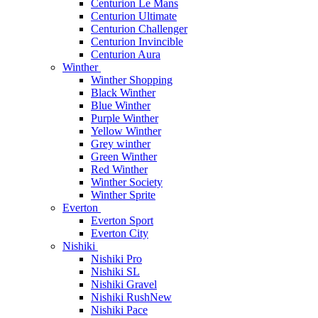
Centurion Le Mans
Centurion Ultimate
Centurion Challenger
Centurion Invincible
Centurion Aura
Winther
Winther Shopping
Black Winther
Blue Winther
Purple Winther
Yellow Winther
Grey winther
Green Winther
Red Winther
Winther Society
Winther Sprite
Everton
Everton Sport
Everton City
Nishiki
Nishiki Pro
Nishiki SL
Nishiki Gravel
Nishiki Rush
New
Nishiki Pace