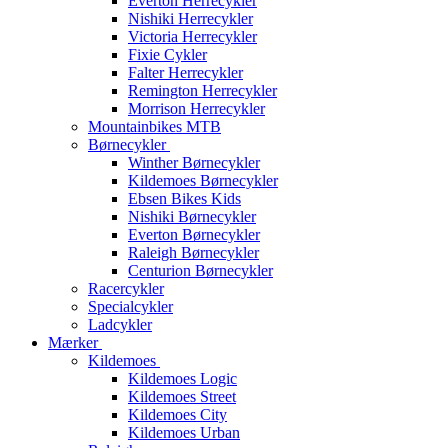
Everton Herrecykler
Nishiki Herrecykler
Victoria Herrecykler
Fixie Cykler
Falter Herrecykler
Remington Herrecykler
Morrison Herrecykler
Mountainbikes MTB
Børnecykler
Winther Børnecykler
Kildemoes Børnecykler
Ebsen Bikes Kids
Nishiki Børnecykler
Everton Børnecykler
Raleigh Børnecykler
Centurion Børnecykler
Racercykler
Specialcykler
Ladcykler
Mærker
Kildemoes
Kildemoes Logic
Kildemoes Street
Kildemoes City
Kildemoes Urban