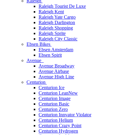
Raleigh
Raleigh Tourist De Luxe
Raleigh Kent
Raleigh Yate Cargo
Raleigh Darlington
Raleigh Shopping
Raleigh Sprite
Raleigh City Classic
Ebsen Bikes
Ebsen Amsterdam
Ebsen Spirit
Avenue
Avenue Broadway
Avenue Airbase
Avenue High Line
Centurion
Centurion Ice
Centurion Lean
New
Centurion Image
Centurion Basic
Centurion Zero
Centurion Innvator Violator
Centurion Helium
Centurion Crazy Point
Centurion Hydrogen