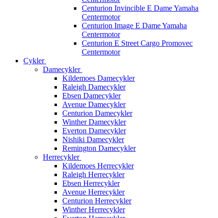
Centurion Invincible E Dame Yamaha
Centermotor
Centurion Image E Dame Yamaha
Centermotor
Centurion E Street Cargo Promovec
Centermotor
Cykler
Damecykler
Kildemoes Damecykler
Raleigh Damecykler
Ebsen Damecykler
Avenue Damecykler
Centurion Damecykler
Winther Damecykler
Everton Damecykler
Nishiki Damecykler
Remington Damecykler
Herrecykler
Kildemoes Herrecykler
Raleigh Herrecykler
Ebsen Herrecykler
Avenue Herrecykler
Centurion Herrecykler
Winther Herrecykler