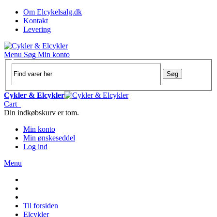
Om Elcykelsalg.dk
Kontakt
Levering
Menu
Søg
Min konto
Søg
Cykler & Elcykler
Cart
Din indkøbskurv er tom.
Min konto
Min ønskeseddel
Log ind
Menu
Til forsiden
Elcykler