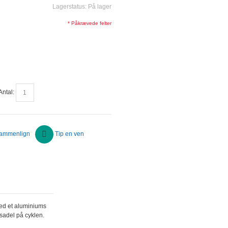
Lagerstatus:
På lager
* Påkrævede felter
Antal:
ammenlign
Tip en ven
med et aluminiums
sadel på cyklen.