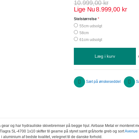
10.999,00 kr
Lige Nu
8.999,00 kr
Stelstørrelse
55cm udsolgt
58cm
61cm udsolgt
Læg i kurv
Sæt på ønskeseddel
S
gear og har hydrauliske skivebremser på begge hjul. Airbase Metal er monteret 
agra SL-4700 1x10 skifter til gearne på styret samt grå/sorte greb og sort
Avenue
 aluminium af bedste kvalitet, velegnet til de danske forhold.