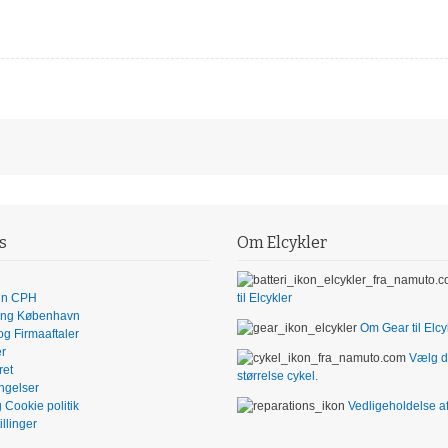
s
Om Elcykler
 in CPH
til Elcykler
ing København
Om Gear til Elcy
 og Firmaaftaler
er
Vælg d
ret
størrelse cykel.
ngelser
g Cookie politik
Vedligeholdelse af
illinger