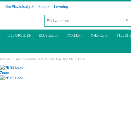
Om Elcykelsalg.dk
Kontakt
Levering
TIL FORSIDEN
ELCYKLER
CYKLER
MÆRKER
TILBEH
Forside
Avenue Airbase Metal Gent 10g Disc Pb.82 Lead
Zoom