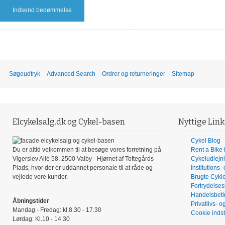
Indsend bedømmelse
Søgeudtryk
Advanced Search
Ordrer og returneringer
Sitemap
Elcykelsalg.dk og Cykel-basen
Nyttige Link
Cykel Blog
Du er altid velkommen til at besøge vores forretning på
Rent a Bike
Vigerslev Allé 58, 2500 Valby - Hjørnet af Toftegårds
Cykeludlejn
Plads, hvor der er uddannet personale til at råde og
Institutions-
vejlede vore kunder.
Brugte Cykl
Fortrydelses
Handelsbeti
Åbningstider
Privatlivs- o
Mandag - Fredag: kl.8.30 - 17.30
Cookie indst
Lørdag: Kl.10 - 14.30