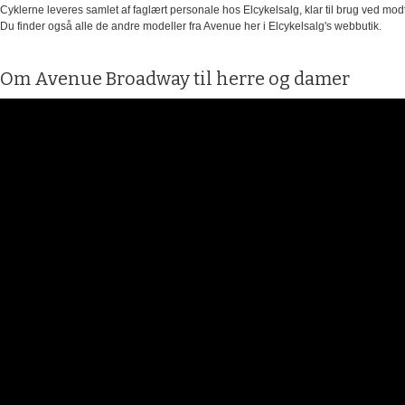
Cyklerne leveres samlet af faglært personale hos Elcykelsalg, klar til brug ved mod
Du finder også alle de andre modeller fra Avenue her i Elcykelsalg's webbutik.
Om Avenue Broadway til herre og damer