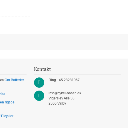
Kontakt
Om Batterier
Ring +45 28281967
info@cykel-basen.dk
kler
Vigerslev Allé 58
en rigtige
2500 Valby
 Elcykler