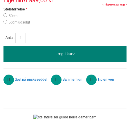
Lige Nu
6.999,00 kr
* Påkrævede felter
Stelstørrelse
50cm
56cm udsolgt
Antal:
Læg i kurv
Sæt på ønskeseddel
Sammenlign
Tip en ven